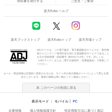
領収書を発行する
ご意見・ご要望
楽天Kobo ヘルプ
楽天ブックストップ
楽天Koboトップ
楽天市場トップ
ABJマークは、この電子書店・電子書籍配信サービスが、著作権
者からコンテンツ使用許諾を得た正規版配信サービスであること
を示す登録商標（登録番号 第6091713号）です。詳しくは
［ABJマーク］または［電子出版制作・流通協議会］で検索して
ください。
セール・商品情報は定期的に更新されるため、サイト内の表示価格がページによって異なる場
合がございます。最新の価格は買い物かごでご確認ください。
このページの先頭に戻る
表示モード
モバイル
PC
企業情報
個人情報保護方針
特定商取引法に基づく表記