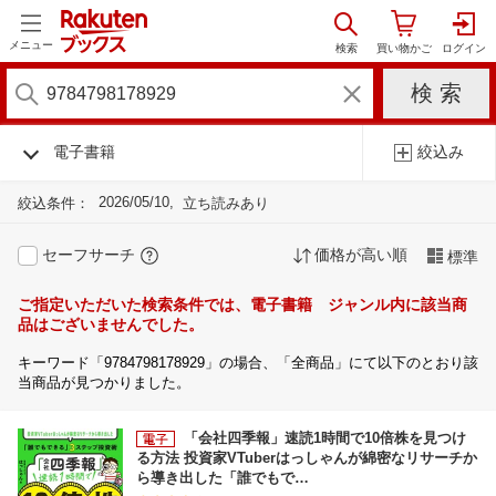
メニュー
電子書籍
絞込み
2026/05/10
絞込条件：
立ち読みあり
セーフサーチ
価格が高い順
標準
ご指定いただいた検索条件では、電子書籍 ジャンル内に該当商
品はございませんでした。
キーワード「9784798178929」の場合、「全商品」にて以下のとおり該
当商品が見つかりました。
「会社四季報」速読1時間で10倍株を見つけ
る方法 投資家VTuberはっしゃんが綿密なリサーチか
ら導き出した「誰でもで…