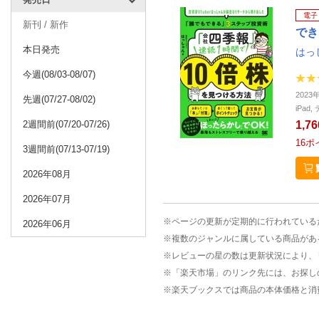
電子
新刊 / 新作
でき
本日発売
はっ
今週(08/03-08/07)
2023
先週(07/27-08/02)
iPa
2週間前(07/20-07/26)
1,7
16
ポ
3週間前(07/13-07/19)
2026年08月
2026年07月
※ページの更新が定期的に行われている
2026年06月
※複数のジャンルに属している商品があ
※レビューの星の数は更新状況により、
※「楽天市場」のリンク先には、お探し
※楽天ブックスでは商品の本体価格と消