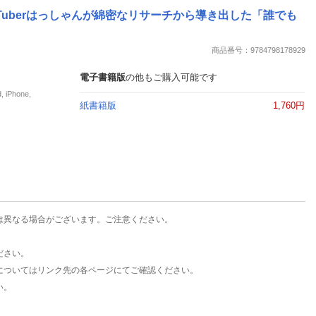
楽天チケット
Tuberはっしゃんが綿密なリサーチから導き出した「誰でも
エンタメニュース
推し楽
商品番号：9784798178929
電子書籍版
の他もご購入可能です
Phone,
紙書籍版
1,760円
は異なる場合がございます。ご注意ください。
ださい。
についてはリンク先の各ページにてご確認ください。
い。