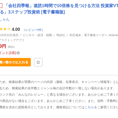
「会社四季報」速読1時間で10倍株を見つける方法 投資家V
る」3ステップ投資術 [電子書籍版]
しゃん
4.00
（
レビュー4件
）
年03月22日発売 ／ ビジネス・経済・就職 ／ 翔泳社 ／ 対応端末：電子書籍リーダー, Android, i
d, デスクトップアプリ
60円
(税込)
イント
1倍
ため、検索結果が実際のページの内容（価格、在庫表示、キャンペーン情報等）と
るため、検索結果の全件数とジャンル毎の合計件数が一致しない場合があります。
リンク先の「みんなのレビュー」と異なる場合がございます。あらかじめご了承く
の商品がない場合もございます。あらかじめご了承ください。また、送料・手数料
費税を含めた総額表示としております。価格表記については
こちら
をご参照くださ