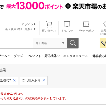
ログイン
楽天会員登録（無料）
買い物かご
お知らせ
Myクーポン
楽天
お気
電子書籍
ゲーム
グッズ
PCソフト・周辺機器
エンタメニュース
雑誌読み
結果
6/06/07
立ち読みあり
かりませんでした。
で見つかった絞り込みなしの検索結果を表示しています。