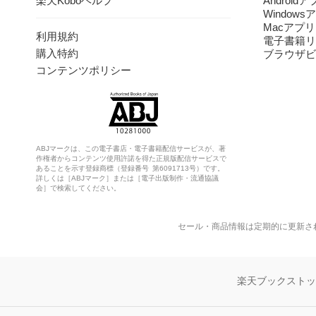
楽天Koboヘルプ
Android
Windows
Macアプリ
利用規約
電子書籍リ
購入特約
ブラウザビ
コンテンツポリシー
ABJマークは、この電子書店・電子書籍配信サービスが、著
作権者からコンテンツ使用許諾を得た正規版配信サービスで
あることを示す登録商標（登録番号 第6091713号）です。
詳しくは［ABJマーク］または［電子出版制作・流通協議
会］で検索してください。
セール・商品情報は定期的に更新さ
楽天ブックスト