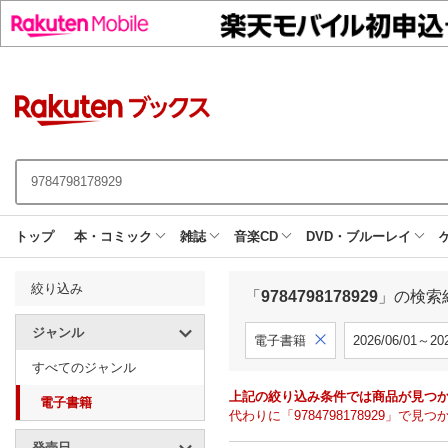
トップ
本・コミック
雑誌
音楽CD
DVD・ブルーレイ
絞り込み
「
9784798178929
」の検索
ジャンル
電子書籍
2026/06/01～202
すべてのジャンル
上記の絞り込み条件では商品が見つ
電子書籍
代わりに「9784798178929」
発売日