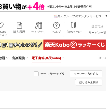
楽天グループのエンタメサービス
電子書籍
楽天市場
楽天Kobo
Kobo
購入履歴
ライブラリ
ヘルプ
初めての方
サービス一覧
本/ゲーム/CD/DVD
に入り
楽天ブックス
雑誌読み放題
楽天マガジン
放題
音楽配信
電子書籍(楽天Kobo)
R18+
音楽配信
楽天ミュージック
動画配信
セーフサーチ
キーワード条件追加
楽天TV
動画配信ガイド
絞り込み全解除
Rakuten PLAY
無料テレビ
Rチャンネル
チケット