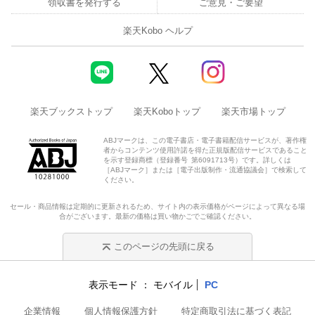
領収書を発行する
ご意見・ご要望
楽天Kobo ヘルプ
楽天ブックストップ
楽天Koboトップ
楽天市場トップ
ABJマークは、この電子書店・電子書籍配信サービスが、著作権
者からコンテンツ使用許諾を得た正規版配信サービスであること
を示す登録商標（登録番号 第6091713号）です。詳しくは
［ABJマーク］または［電子出版制作・流通協議会］で検索して
ください。
セール・商品情報は定期的に更新されるため、サイト内の表示価格がページによって異なる場
合がございます。最新の価格は買い物かごでご確認ください。
このページの先頭に戻る
表示モード
モバイル
PC
企業情報
個人情報保護方針
特定商取引法に基づく表記