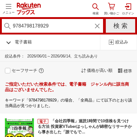
メニュー
電子書籍
絞込み
絞込条件：
2026/06/01～2026/06/14
立ち読みあり
セーフサーチ
価格が高い順
標準
ご指定いただいた検索条件では、電子書籍 ジャンル内に該当商
品はございませんでした。
キーワード「9784798178929」の場合、「全商品」にて以下のとおり該
当商品が見つかりました。
「会社四季報」速読1時間で10倍株を見つけ
る方法 投資家VTuberはっしゃんが綿密なリサーチか
ら導き出した「誰でもで…