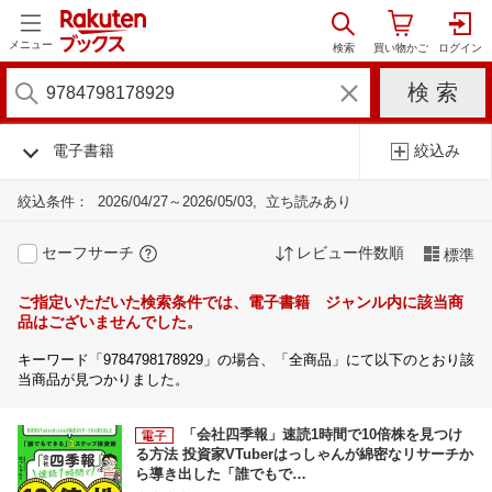
メニュー
電子書籍
絞込み
絞込条件：
2026/04/27～2026/05/03
立ち読みあり
セーフサーチ
レビュー件数順
標準
ご指定いただいた検索条件では、電子書籍 ジャンル内に該当商
品はございませんでした。
キーワード「9784798178929」の場合、「全商品」にて以下のとおり該
当商品が見つかりました。
「会社四季報」速読1時間で10倍株を見つけ
る方法 投資家VTuberはっしゃんが綿密なリサーチか
ら導き出した「誰でもで…