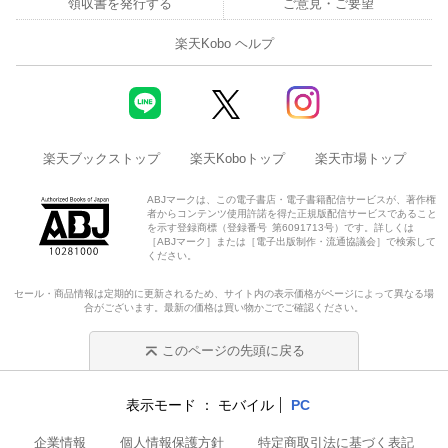
領収書を発行する
ご意見・ご要望
楽天Kobo ヘルプ
楽天ブックストップ
楽天Koboトップ
楽天市場トップ
ABJマークは、この電子書店・電子書籍配信サービスが、著作権
者からコンテンツ使用許諾を得た正規版配信サービスであること
を示す登録商標（登録番号 第6091713号）です。詳しくは
［ABJマーク］または［電子出版制作・流通協議会］で検索して
ください。
セール・商品情報は定期的に更新されるため、サイト内の表示価格がページによって異なる場
合がございます。最新の価格は買い物かごでご確認ください。
このページの先頭に戻る
表示モード
モバイル
PC
企業情報
個人情報保護方針
特定商取引法に基づく表記