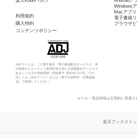
楽天Koboヘルプ
Android
Windows
Macアプリ
利用規約
電子書籍リ
購入特約
ブラウザビ
コンテンツポリシー
ABJマークは、この電子書店・電子書籍配信サービスが、著
作権者からコンテンツ使用許諾を得た正規版配信サービスで
あることを示す登録商標（登録番号 第6091713号）です。
詳しくは［ABJマーク］または［電子出版制作・流通協議
会］で検索してください。
セール・商品情報は定期的に更新さ
楽天ブックスト