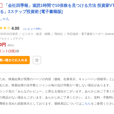
「会社四季報」速読1時間で10倍株を見つける方法 投資家V
る」3ステップ投資術 [電子書籍版]
しゃん
4.00
（
レビュー4件
）
年03月22日発売 ／ ビジネス・経済・就職 ／ 翔泳社 ／ 対応端末：電子書籍リーダー, Android, i
d, デスクトップアプリ
60円
(税込)
イント
1倍
ため、検索結果が実際のページの内容（価格、在庫表示、キャンペーン情報等）と
るため、検索結果の全件数とジャンル毎の合計件数が一致しない場合があります。
リンク先の「みんなのレビュー」と異なる場合がございます。あらかじめご了承く
の商品がない場合もございます。あらかじめご了承ください。また、送料・手数料
費税を含めた総額表示としております。価格表記については
こちら
をご参照くださ