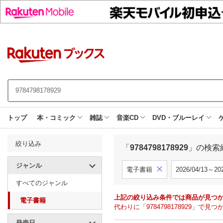
トップ
本・コミック
雑誌
音楽CD
DVD・ブルーレイ
絞り込み
「
9784798178929
」の検索
ジャンル
電子書籍
2026/04/13～202
すべてのジャンル
上記の絞り込み条件では商品が見つ
電子書籍
代わりに「9784798178929」
発売日