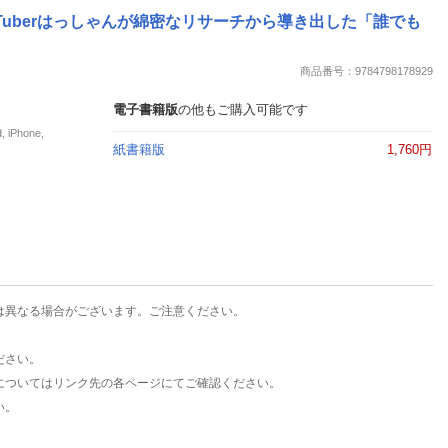
楽天チケット
Tuberはっしゃんが綿密なリサーチから導き出した「誰でも
エンタメニュース
推し楽
商品番号：9784798178929
電子書籍版
の他もご購入可能です
Phone,
紙書籍版
1,760円
は異なる場合がございます。ご注意ください。
ださい。
についてはリンク先の各ページにてご確認ください。
い。