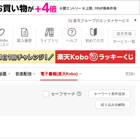
楽天グループのエンタメサービス
電子書籍
楽天市場
楽天Kobo
Kobo
購入履歴
ライブラリ
ヘルプ
初めての方
サービス一覧
本/ゲーム/CD/DVD
に入り
楽天ブックス
雑誌読み放題
楽天マガジン
放題
音楽配信
電子書籍(楽天Kobo)
R18+
音楽配信
楽天ミュージック
動画配信
セーフサーチ
キーワード条件追加
楽天TV
動画配信ガイド
絞り込み全解除
Rakuten PLAY
無料テレビ
Rチャンネル
チケット