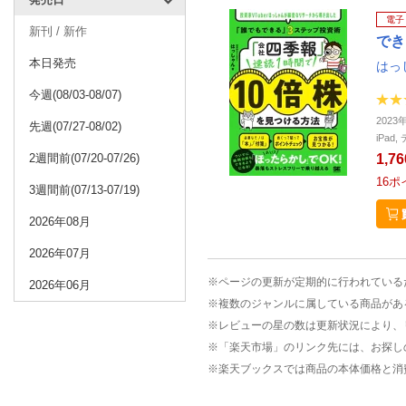
電子
新刊 / 新作
でき
本日発売
はっ
今週(08/03-08/07)
2023
先週(07/27-08/02)
iPa
2週間前(07/20-07/26)
1,7
16
ポ
3週間前(07/13-07/19)
2026年08月
2026年07月
※ページの更新が定期的に行われている
2026年06月
※複数のジャンルに属している商品があ
※レビューの星の数は更新状況により、
※「楽天市場」のリンク先には、お探し
※楽天ブックスでは商品の本体価格と消