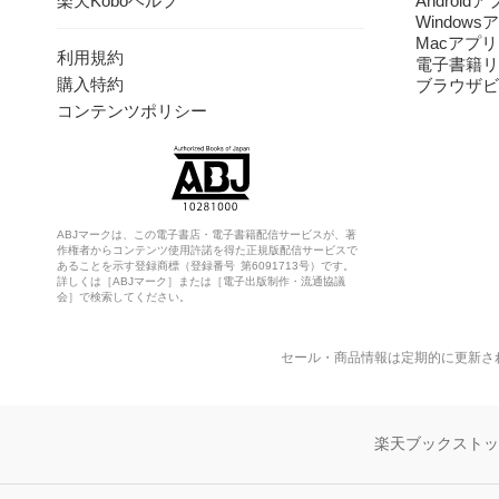
楽天Koboヘルプ
Android
Windows
Macアプリ
利用規約
電子書籍リ
購入特約
ブラウザビ
コンテンツポリシー
ABJマークは、この電子書店・電子書籍配信サービスが、著
作権者からコンテンツ使用許諾を得た正規版配信サービスで
あることを示す登録商標（登録番号 第6091713号）です。
詳しくは［ABJマーク］または［電子出版制作・流通協議
会］で検索してください。
セール・商品情報は定期的に更新さ
楽天ブックスト