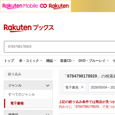
トップ
本・コミック
雑誌
音楽CD
DVD・ブルーレイ
絞り込み
「
9784798178929
」の検索
ジャンル
電子書籍
2026/05/04～202
すべてのジャンル
上記の絞り込み条件では商品が見つ
電子書籍
代わりに「9784798178929」
発売日