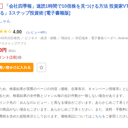
「会社四季報」速読1時間で10倍株を見つける方法 投資家V
る」3ステップ投資術 [電子書籍版]
しゃん
4.00
（
レビュー4件
）
年03月22日発売 ／ ビジネス・経済・就職 ／ 翔泳社 ／ 対応端末：電子書籍リーダー, Android, i
d, デスクトップアプリ
60円
(税込)
イント
1倍
ため、検索結果が実際のページの内容（価格、在庫表示、キャンペーン情報等）と
るため、検索結果の全件数とジャンル毎の合計件数が一致しない場合があります。
リンク先の「みんなのレビュー」と異なる場合がございます。あらかじめご了承く
の商品がない場合もございます。あらかじめご了承ください。また、送料・手数料
費税を含めた総額表示としております。価格表記については
こちら
をご参照くださ