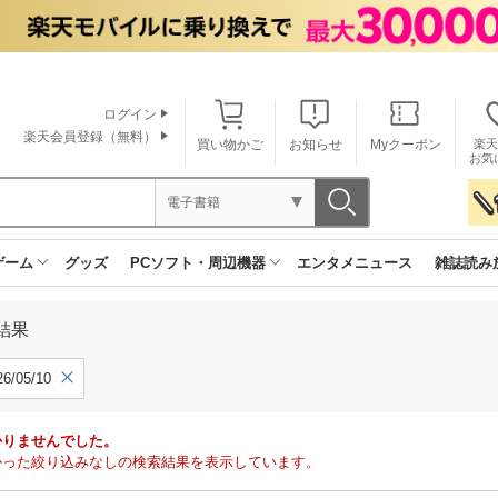
ログイン
楽天会員登録（無料）
買い物かご
お知らせ
Myクーポン
楽天
お気
電子書籍
ゲーム
グッズ
PCソフト・周辺機器
エンタメニュース
雑誌読み
結果
6/05/10
かりませんでした。
で見つかった絞り込みなしの検索結果を表示しています。