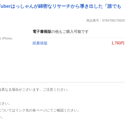
楽天チケット
Tuberはっしゃんが綿密なリサーチから導き出した「誰でも
エンタメニュース
推し楽
商品番号：9784798178929
電子書籍版
の他もご購入可能です
Phone,
紙書籍版
1,760円
は異なる場合がございます。ご注意ください。
ださい。
についてはリンク先の各ページにてご確認ください。
い。