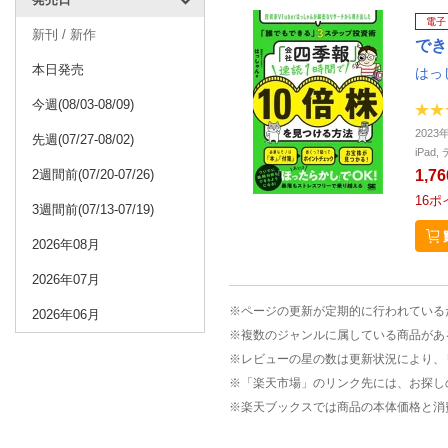
電子
新刊 / 新作
でき
本日発売
はっ
今週(08/03-08/09)
2023
先週(07/27-08/02)
iPa
2週間前(07/20-07/26)
1,7
16
ポ
3週間前(07/13-07/19)
2026年08月
2026年07月
※ページの更新が定期的に行われている
2026年06月
※複数のジャンルに属している商品があ
※レビューの星の数は更新状況により、
※「楽天市場」のリンク先には、お探し
※楽天ブックスでは商品の本体価格と消