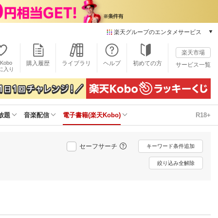
楽天グループのエンタメサービス
電子書籍
楽天市場
楽天Kobo
Kobo
購入履歴
ライブラリ
ヘルプ
初めての方
サービス一覧
本/ゲーム/CD/DVD
に入り
楽天ブックス
雑誌読み放題
楽天マガジン
放題
音楽配信
電子書籍(楽天Kobo)
R18+
音楽配信
楽天ミュージック
動画配信
セーフサーチ
キーワード条件追加
楽天TV
動画配信ガイド
絞り込み全解除
Rakuten PLAY
無料テレビ
Rチャンネル
チケット