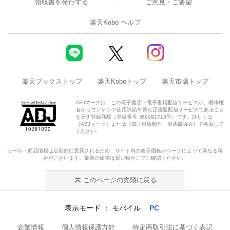
領収書を発行する
ご意見・ご要望
楽天Kobo ヘルプ
楽天ブックストップ
楽天Koboトップ
楽天市場トップ
ABJマークは、この電子書店・電子書籍配信サービスが、著作権
者からコンテンツ使用許諾を得た正規版配信サービスであること
を示す登録商標（登録番号 第6091713号）です。詳しくは
［ABJマーク］または［電子出版制作・流通協議会］で検索して
ください。
セール・商品情報は定期的に更新されるため、サイト内の表示価格がページによって異なる場
合がございます。最新の価格は買い物かごでご確認ください。
このページの先頭に戻る
表示モード
モバイル
PC
企業情報
個人情報保護方針
特定商取引法に基づく表記