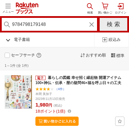
メニュー
電子書籍
絞込み
セーフサーチ
おすすめ順
標準
1～1件 (全 1件)
暮らしの図鑑 幸せ招く縁起物 開運アイテム
100×神仏・伝承・暦の疑問46×福を呼ぶ日々の工夫
（4件）
本間 美加子
2023年11月13日発売
1,980
円
(税込)
18
ポイント
1倍