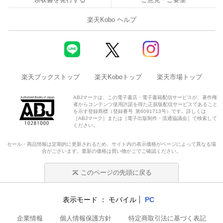
楽天Kobo ヘルプ
楽天ブックストップ
楽天Koboトップ
楽天市場トップ
ABJマークは、この電子書店・電子書籍配信サービスが、著作権
者からコンテンツ使用許諾を得た正規版配信サービスであること
を示す登録商標（登録番号 第6091713号）です。詳しくは
［ABJマーク］または［電子出版制作・流通協議会］で検索して
ください。
セール・商品情報は定期的に更新されるため、サイト内の表示価格がページによって異なる場
合がございます。最新の価格は買い物かごでご確認ください。
このページの先頭に戻る
表示モード
モバイル
PC
企業情報
個人情報保護方針
特定商取引法に基づく表記