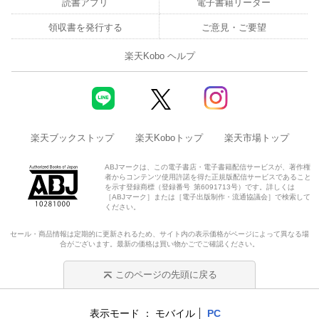
読書アプリ
電子書籍リーダー
領収書を発行する
ご意見・ご要望
楽天Kobo ヘルプ
楽天ブックストップ
楽天Koboトップ
楽天市場トップ
ABJマークは、この電子書店・電子書籍配信サービスが、著作権
者からコンテンツ使用許諾を得た正規版配信サービスであること
を示す登録商標（登録番号 第6091713号）です。詳しくは
［ABJマーク］または［電子出版制作・流通協議会］で検索して
ください。
セール・商品情報は定期的に更新されるため、サイト内の表示価格がページによって異なる場
合がございます。最新の価格は買い物かごでご確認ください。
このページの先頭に戻る
表示モード
モバイル
PC