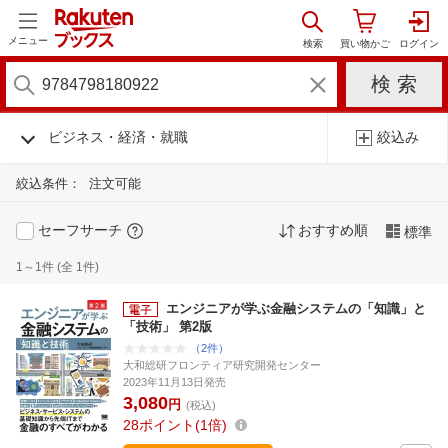
メニュー
ビジネス・経済・就職
絞込み
絞込条件：
注文可能
セーフサーチ
おすすめ順
標準
1～1件 (全 1件)
エンジニアが学ぶ金融システムの「知識」と
「技術」 第2版
（2件）
大和総研フロンティア研究開発センター
2023年11月13日発売
3,080
円
(税込)
28
ポイント
1倍