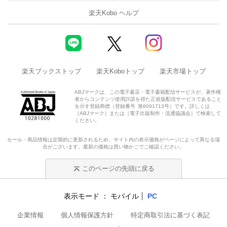
楽天Kobo ヘルプ
楽天ブックストップ
楽天Koboトップ
楽天市場トップ
ABJマークは、この電子書店・電子書籍配信サービスが、著作権
者からコンテンツ使用許諾を得た正規版配信サービスであること
を示す登録商標（登録番号 第6091713号）です。詳しくは
［ABJマーク］または［電子出版制作・流通協議会］で検索して
ください。
セール・商品情報は定期的に更新されるため、サイト内の表示価格がページによって異なる場
合がございます。最新の価格は買い物かごでご確認ください。
このページの先頭に戻る
表示モード
モバイル
PC
企業情報
個人情報保護方針
特定商取引法に基づく表記