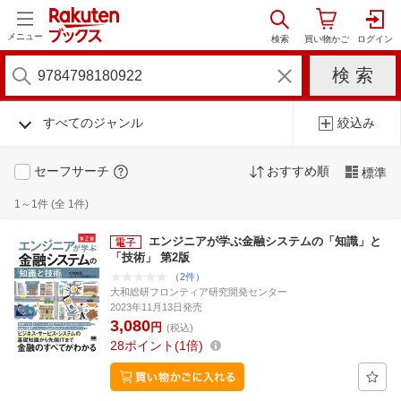
メニュー
すべてのジャンル
絞込み
セーフサーチ
おすすめ順
標準
1～1件 (全 1件)
エンジニアが学ぶ金融システムの「知識」と
「技術」 第2版
（2件）
大和総研フロンティア研究開発センター
2023年11月13日発売
3,080
円
(税込)
28
ポイント
1倍