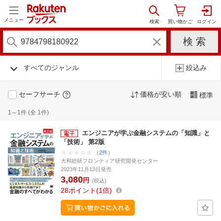
メニュー
すべてのジャンル
絞込み
セーフサーチ
価格が安い順
標準
1～1件 (全 1件)
エンジニアが学ぶ金融システムの「知識」と
「技術」 第2版
（2件）
大和総研フロンティア研究開発センター
2023年11月13日発売
3,080
円
(税込)
28
ポイント
1倍