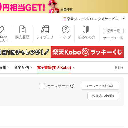
楽天グループのエンタメサービス
電子書籍
楽天市場
楽天Kobo
Kobo
購入履歴
ライブラリ
ヘルプ
初めての方
サービス一覧
本/ゲーム/CD/DVD
に入り
楽天ブックス
雑誌読み放題
楽天マガジン
放題
音楽配信
電子書籍(楽天Kobo)
R18+
音楽配信
楽天ミュージック
動画配信
セーフサーチ
キーワード条件追加
楽天TV
動画配信ガイド
絞り込み全解除
Rakuten PLAY
無料テレビ
Rチャンネル
チケット