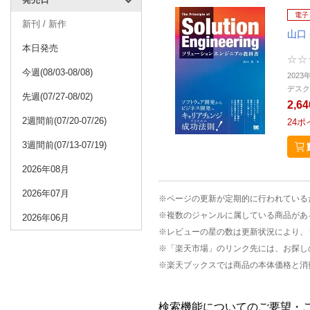
電子
新刊 / 新作
山口
本日発売
今週(08/03-08/08)
2023
デスク
先週(07/27-08/02)
2,6
2週間前(07/20-07/26)
24
ポ
3週間前(07/13-07/19)
2026年08月
2026年07月
※ページの更新が定期的に行われている
※複数のジャンルに属している商品があ
2026年06月
※レビューの星の数は更新状況により、
※「楽天市場」のリンク先には、お探し
※楽天ブックスでは商品の本体価格と消
検索機能についてのご要望・