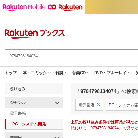
トップ
本・コミック
雑誌
音楽CD
DVD・ブルーレイ
絞り込み
「
9784798184074
」の検索
ジャンル
電子書籍
PC・システム
電子書籍
上記の絞り込み条件では商品が見つ
PC・システム開発
代わりに「9784798184074」
発売日