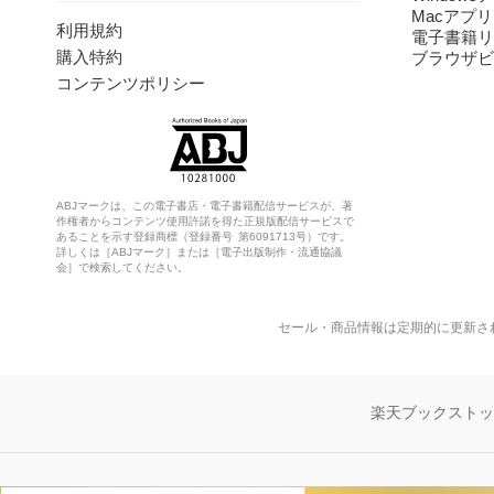
Macアプリ
利用規約
電子書籍リ
購入特約
ブラウザビ
コンテンツポリシー
ABJマークは、この電子書店・電子書籍配信サービスが、著
作権者からコンテンツ使用許諾を得た正規版配信サービスで
あることを示す登録商標（登録番号 第6091713号）です。
詳しくは［ABJマーク］または［電子出版制作・流通協議
会］で検索してください。
セール・商品情報は定期的に更新さ
楽天ブックスト