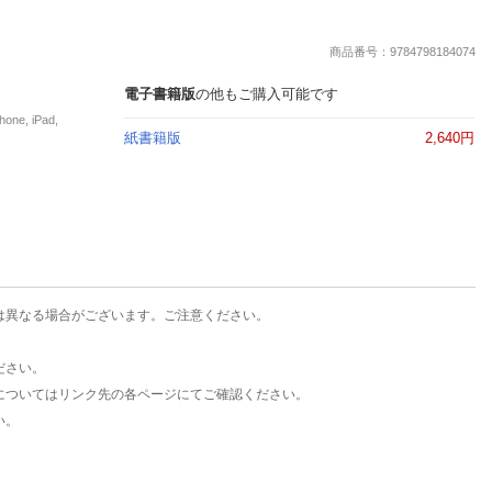
楽天チケット
エンタメニュース
商品番号：9784798184074
推し楽
電子書籍版
の他もご購入可能です
e, iPad,
紙書籍版
2,640円
は異なる場合がございます。ご注意ください。
ださい。
についてはリンク先の各ページにてご確認ください。
い。