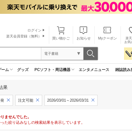
ログイン
楽天会員登録（無料）
買い物かご
お知らせ
Myクーポン
楽天
お気
電子書籍
ゲーム
グッズ
PCソフト・周辺機器
エンタメニュース
雑誌読み
結果
開発
注文可能
2026/03/01～2026/03/31
かりませんでした。
で見つかった絞り込みなしの検索結果を表示しています。