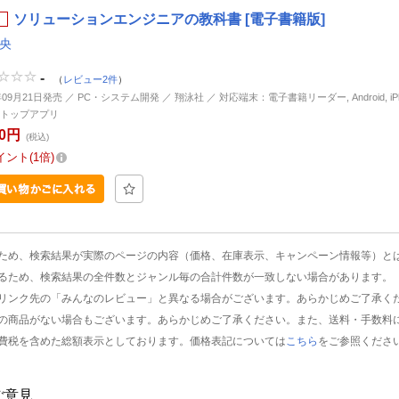
ソリューションエンジニアの教科書 [電子書籍版]
 央
-
（
レビュー2件
）
年09月21日発売 ／ PC・システム開発 ／ 翔泳社 ／ 対応端末：電子書籍リーダー, Android, iPhon
トップアプリ
40円
(税込)
イント
1倍
ため、検索結果が実際のページの内容（価格、在庫表示、キャンペーン情報等）と
るため、検索結果の全件数とジャンル毎の合計件数が一致しない場合があります。
リンク先の「みんなのレビュー」と異なる場合がございます。あらかじめご了承く
の商品がない場合もございます。あらかじめご了承ください。また、送料・手数料
費税を含めた総額表示としております。価格表記については
こちら
をご参照くださ
ご意見