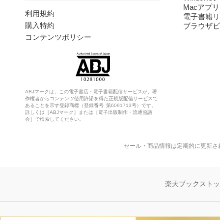
Macアプリ
利用規約
電子書籍リ
購入特約
ブラウザビ
コンテンツポリシー
ABJマークは、この電子書店・電子書籍配信サービスが、著
作権者からコンテンツ使用許諾を得た正規版配信サービスで
あることを示す登録商標（登録番号 第6091713号）です。
詳しくは［ABJマーク］または［電子出版制作・流通協議
会］で検索してください。
セール・商品情報は定期的に更新さ
楽天ブックスト