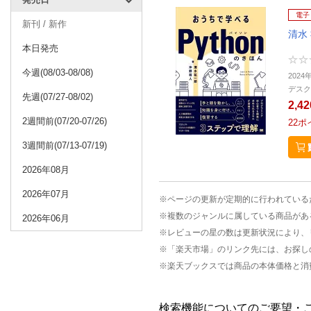
電子
新刊 / 新作
清水
本日発売
今週(08/03-08/08)
2024
デスク
先週(07/27-08/02)
2,4
2週間前(07/20-07/26)
22
ポ
3週間前(07/13-07/19)
2026年08月
2026年07月
※ページの更新が定期的に行われている
※複数のジャンルに属している商品があ
2026年06月
※レビューの星の数は更新状況により、
※「楽天市場」のリンク先には、お探し
※楽天ブックスでは商品の本体価格と消
検索機能についてのご要望・