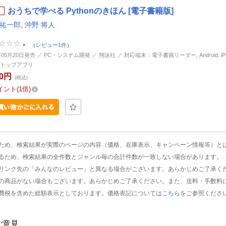
おうちで学べる Pythonのきほん [電子書籍版]
 祐一郎
,
沖野 将人
-
（
レビュー1件
）
年05月20日発売 ／ PC・システム開発 ／ 翔泳社 ／ 対応端末：電子書籍リーダー, Android, iPhon
トップアプリ
20円
(税込)
イント
1倍
ため、検索結果が実際のページの内容（価格、在庫表示、キャンペーン情報等）と
るため、検索結果の全件数とジャンル毎の合計件数が一致しない場合があります。
リンク先の「みんなのレビュー」と異なる場合がございます。あらかじめご了承く
の商品がない場合もございます。あらかじめご了承ください。また、送料・手数料
費税を含めた総額表示としております。価格表記については
こちら
をご参照くださ
ご意見