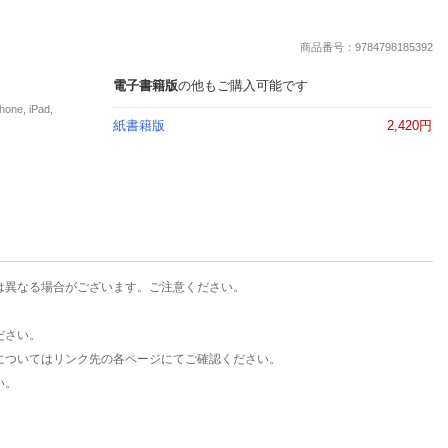
楽天チケット
エンタメニュース
商品番号：9784798185392
推し楽
電子書籍版
の他もご購入可能です
e, iPad,
紙書籍版
2,420円
は異なる場合がございます。ご注意ください。
ださい。
についてはリンク先の各ページにてご確認ください。
い。