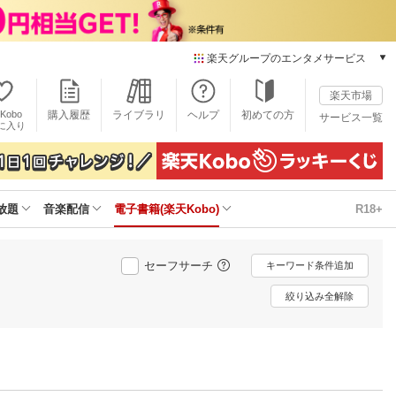
楽天グループのエンタメサービス
電子書籍
楽天市場
楽天Kobo
Kobo
購入履歴
ライブラリ
ヘルプ
初めての方
サービス一覧
本/ゲーム/CD/DVD
に入り
楽天ブックス
雑誌読み放題
楽天マガジン
放題
音楽配信
電子書籍(楽天Kobo)
R18+
音楽配信
楽天ミュージック
動画配信
セーフサーチ
キーワード条件追加
楽天TV
動画配信ガイド
絞り込み全解除
Rakuten PLAY
無料テレビ
Rチャンネル
チケット