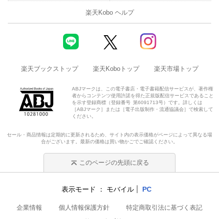
楽天Kobo ヘルプ
楽天ブックストップ
楽天Koboトップ
楽天市場トップ
ABJマークは、この電子書店・電子書籍配信サービスが、著作権
者からコンテンツ使用許諾を得た正規版配信サービスであること
を示す登録商標（登録番号 第6091713号）です。詳しくは
［ABJマーク］または［電子出版制作・流通協議会］で検索して
ください。
セール・商品情報は定期的に更新されるため、サイト内の表示価格がページによって異なる場
合がございます。最新の価格は買い物かごでご確認ください。
このページの先頭に戻る
表示モード
モバイル
PC
企業情報
個人情報保護方針
特定商取引法に基づく表記