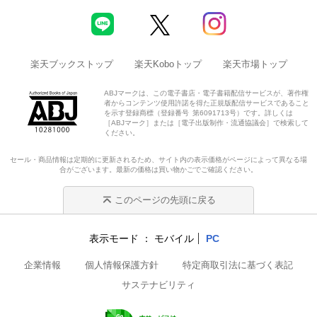
楽天ブックストップ
楽天Koboトップ
楽天市場トップ
ABJマークは、この電子書店・電子書籍配信サービスが、著作権
者からコンテンツ使用許諾を得た正規版配信サービスであること
を示す登録商標（登録番号 第6091713号）です。詳しくは
［ABJマーク］または［電子出版制作・流通協議会］で検索して
ください。
セール・商品情報は定期的に更新されるため、サイト内の表示価格がページによって異なる場
合がございます。最新の価格は買い物かごでご確認ください。
このページの先頭に戻る
表示モード
モバイル
PC
企業情報
個人情報保護方針
特定商取引法に基づく表記
サステナビリティ