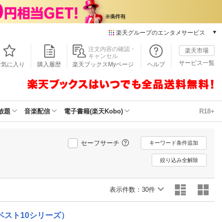
楽天グループのエンタメサービス
本/ゲーム/CD/DVD
注文内容の確認・
楽天市場
キャンセル
楽天ブックス
サービス一覧
お気に入り
購入履歴
楽天ブックスMyページ
ヘルプ
電子書籍
楽天Kobo
雑誌読み放題
楽天マガジン
放題
音楽配信
電子書籍(楽天Kobo)
R18+
音楽配信
楽天ミュージック
動画配信
セーフサーチ
キーワード条件追加
楽天TV
絞り込み全解除
動画配信ガイド
Rakuten PLAY
表示件数：
無料テレビ
30件
Rチャンネル
チケット
ベスト10シリーズ）