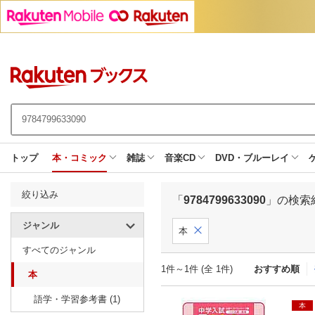
トップ
本・コミック
雑誌
音楽CD
DVD・ブルーレイ
絞り込み
「
9784799633090
」の検索
ジャンル
本
すべてのジャンル
1件～1件 (全 1件)
おすすめ順
本
語学・学習参考書 (1)
本