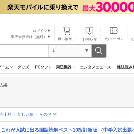
ログイン
楽天会員登録（無料）
買い物かご
お知らせ
Myクーポン
本
ゲーム
グッズ
PCソフト・周辺機器
エンタメニュース
雑誌読み
結果
売上順
新しい順
その他
これが入試に出る国語読解ベスト10改訂新版 （中学入試出題