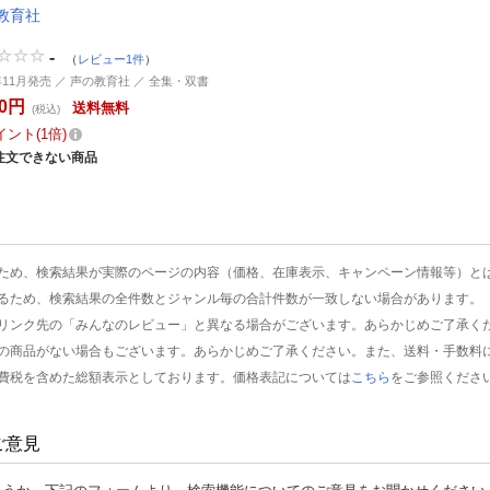
教育社
-
（
レビュー1件
）
6年11月発売 ／ 声の教育社 ／ 全集・双書
00円
送料無料
(税込)
イント
1倍
注文できない商品
ため、検索結果が実際のページの内容（価格、在庫表示、キャンペーン情報等）と
るため、検索結果の全件数とジャンル毎の合計件数が一致しない場合があります。
リンク先の「みんなのレビュー」と異なる場合がございます。あらかじめご了承く
の商品がない場合もございます。あらかじめご了承ください。また、送料・手数料
費税を含めた総額表示としております。価格表記については
こちら
をご参照くださ
ご意見