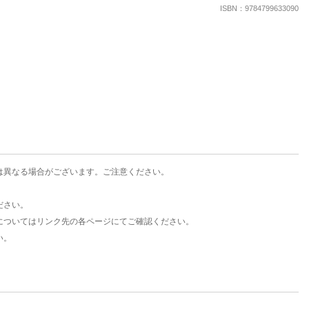
楽天チケット
ISBN：9784799633090
エンタメニュース
推し楽
は異なる場合がございます。ご注意ください。
ださい。
についてはリンク先の各ページにてご確認ください。
い。