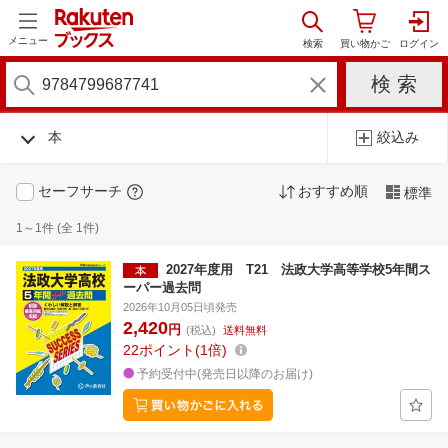
メニュー
本
絞込み
セーフサーチ
おすすめ順
標準
1～1件 (全 1件)
2027年度用 T21 法政大学高等学校5年間ス
ーパー過去問
2026年10月05日頃発売
2,420
円
(税込)
送料無料
22
ポイント
1倍
予約受付中(発売日以降のお届け)