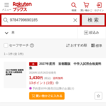
メニュー
本
絞込み
セーフサーチ
おすすめ順
標準
1～1件 (全 1件)
2027年度用 首都圏版 中学入試用合格資料
集
2026年10月26日頃発売
1,430
円
(税込)
送料無料
13
ポイント
1倍
予約受付中(発売日以降のお届け)