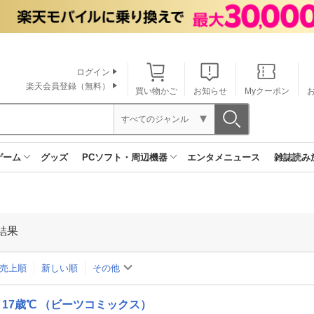
ログイン
楽天会員登録（無料）
買い物かご
お知らせ
Myクーポン
すべてのジャンル
ゲーム
グッズ
PCソフト・周辺機器
エンタメニュース
雑誌読み
結果
売上順
新しい順
その他
17歳℃ （ビーツコミックス）