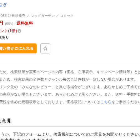
なぎ
3年05月14日頃発売 ／ マッグガーデン ／ コミック
円
送料無料
(税込)
ント
1倍
庫あり
ため、検索結果が実際のページの内容（価格、在庫表示、キャンペーン情報等）と
るため、検索結果の全件数とジャンル毎の合計件数が一致しない場合があります。
リンク先の「みんなのレビュー」と異なる場合がございます。あらかじめご了承く
の商品がない場合もございます。あらかじめご了承ください。また、送料・手数料
費税を含めた総額表示としております。価格表記については
こちら
をご参照くださ
ご意見
ょうか。下記のフォームより、検索機能についてのご意見をお聞かせください