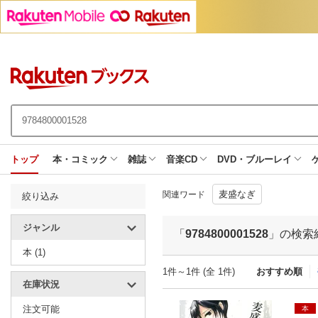
トップ
本・コミック
雑誌
音楽CD
DVD・ブルーレイ
麦盛なぎ
関連ワード
絞り込み
ジャンル
「
9784800001528
」の検索
本 (1)
1件～1件 (全 1件)
おすすめ順
在庫状況
注文可能
本