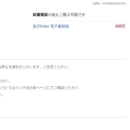
楽天チケット
ISBN：9784800001528
エンタメニュース
推し楽
紙書籍版
の他もご購入可能です
楽天Kobo 電子書籍版
605円
は異なる場合がございます。ご注意ください。
ださい。
についてはリンク先の各ページにてご確認ください。
い。
。