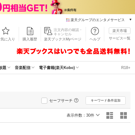
楽天グループのエンタメサービス
本/ゲーム/CD/DVD
注文内容の確認・
楽天市場
キャンセル
楽天ブックス
サービス一覧
お気に入り
購入履歴
楽天ブックスMyページ
ヘルプ
電子書籍
楽天Kobo
雑誌読み放題
楽天マガジン
放題
音楽配信
電子書籍(楽天Kobo)
R18+
音楽配信
楽天ミュージック
動画配信
楽天TV
セーフサーチ
動画配信ガイド
キーワード条件追加
Rakuten PLAY
表示件数：
無料テレビ
30件
Rチャンネル
チケット