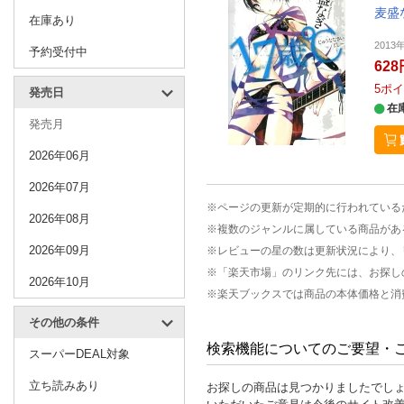
麦盛
在庫あり
201
予約受付中
628
5
ポイ
発売日
在
発売月
2026年06月
2026年07月
※ページの更新が定期的に行われている
2026年08月
※複数のジャンルに属している商品があ
2026年09月
※レビューの星の数は更新状況により、
※「楽天市場」のリンク先には、お探し
2026年10月
※楽天ブックスでは商品の本体価格と消
その他の条件
検索機能についてのご要望・
スーパーDEAL対象
立ち読みあり
お探しの商品は見つかりましたでし