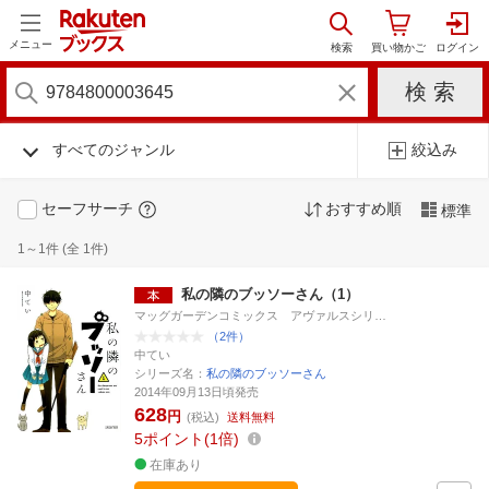
メニュー
すべてのジャンル
絞込み
セーフサーチ
おすすめ順
標準
1～1件 (全 1件)
私の隣のブッソーさん（1）
マッグガーデンコミックス アヴァルスシリ…
（2件）
中てい
シリーズ名：
私の隣のブッソーさん
2014年09月13日頃発売
628
円
(税込)
送料無料
5
ポイント
1倍
在庫あり