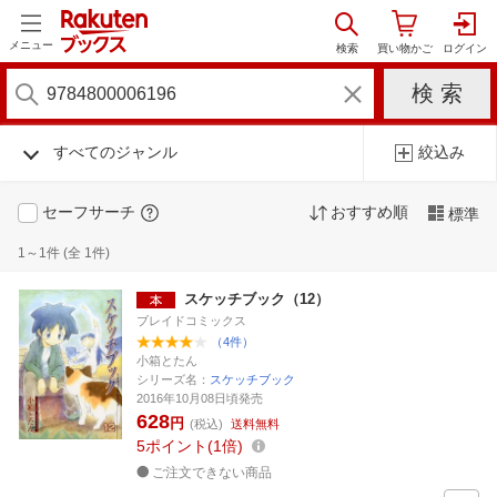
メニュー
すべてのジャンル
絞込み
セーフサーチ
おすすめ順
標準
1～1件 (全 1件)
スケッチブック（12）
ブレイドコミックス
（4件）
小箱とたん
シリーズ名：
スケッチブック
2016年10月08日頃発売
628
円
(税込)
送料無料
5
ポイント
1倍
ご注文できない商品