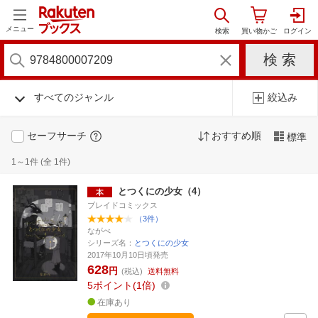
メニュー
すべてのジャンル
絞込み
セーフサーチ
おすすめ順
標準
1～1件 (全 1件)
とつくにの少女（4）
ブレイドコミックス
（3件）
ながべ
シリーズ名：
とつくにの少女
2017年10月10日頃発売
628
円
(税込)
送料無料
5
ポイント
1倍
在庫あり