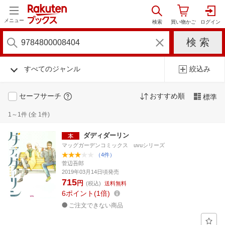
メニュー
すべてのジャンル
絞込み
セーフサーチ
おすすめ順
標準
1～1件 (全 1件)
ダディダーリン
マッグガーデンコミックス uvuシリーズ
（4件）
菅辺吾郎
2019年03月14日頃発売
715
円
(税込)
送料無料
6
ポイント
1倍
ご注文できない商品