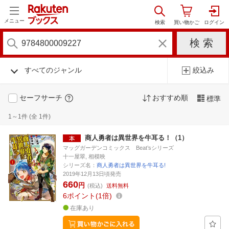
メニュー
すべてのジャンル
絞込み
セーフサーチ
おすすめ順
標準
1～1件 (全 1件)
商人勇者は異世界を牛耳る！（1）
マッグガーデンコミックス Beat’sシリーズ
十一屋翠, 相模映
シリーズ名：
商人勇者は異世界を牛耳る!
2019年12月13日頃発売
660
円
(税込)
送料無料
6
ポイント
1倍
在庫あり