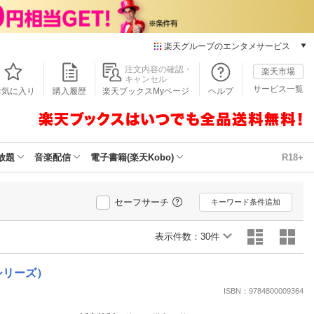
楽天グループのエンタメサービス
本/ゲーム/CD/DVD
注文内容の確認・
楽天市場
キャンセル
楽天ブックス
サービス一覧
お気に入り
購入履歴
楽天ブックスMyページ
ヘルプ
電子書籍
楽天Kobo
雑誌読み放題
楽天マガジン
放題
音楽配信
電子書籍(楽天Kobo)
R18+
音楽配信
楽天ミュージック
動画配信
セーフサーチ
キーワード条件追加
楽天TV
動画配信ガイド
表示件数：
30件
Rakuten PLAY
無料テレビ
シリーズ）
Rチャンネル
ISBN：9784800009364
チケット