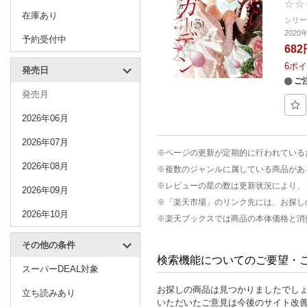
在庫あり
シリ
202
予約受付中
682
6
ポイ
発売日
ご
発売月
2026年06月
2026年07月
※ページの更新が定期的に行われている
2026年08月
※複数のジャンルに属している商品があ
※レビューの星の数は更新状況により、
2026年09月
※「楽天市場」のリンク先には、お探し
2026年10月
※楽天ブックスでは商品の本体価格と消
その他の条件
検索機能についてのご要望・
スーパーDEAL対象
お探しの商品は見つかりましたでし
立ち読みあり
いただいたご意見は今後のサイト改