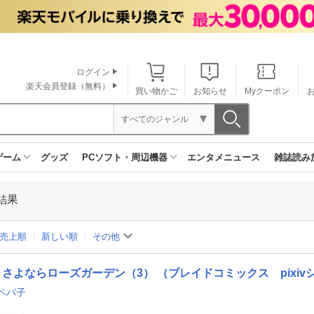
ログイン
楽天会員登録（無料）
買い物かご
お知らせ
Myクーポン
すべてのジャンル
ゲーム
グッズ
PCソフト・周辺機器
エンタメニュース
雑誌読み
結果
売上順
新しい順
その他
さよならローズガーデン（3） （ブレイドコミックス pixiv
ペパ子