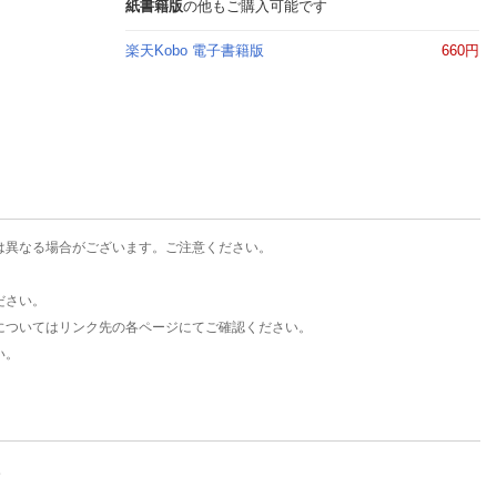
楽天チケット
紙書籍版
の他もご購入可能です
エンタメニュース
楽天Kobo 電子書籍版
660円
推し楽
は異なる場合がございます。ご注意ください。
ださい。
についてはリンク先の各ページにてご確認ください。
い。
。