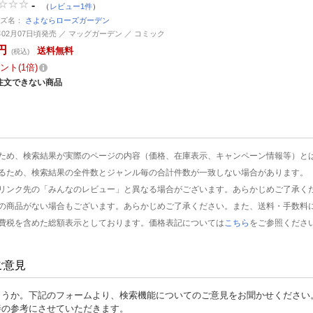
-
（
レビュー1件
）
ーズ名：
さよならローズガーデン
0年02月07日頃発売 ／ マッグガーデン ／ コミック
円
送料無料
(税込)
ント
1倍
注文できない商品
ため、検索結果が実際のページの内容（価格、在庫表示、キャンペーン情報等）と
るため、検索結果の全件数とジャンル毎の合計件数が一致しない場合があります。
リンク先の「みんなのレビュー」と異なる場合がございます。あらかじめご了承く
の商品がない場合もございます。あらかじめご了承ください。また、送料・手数料
費税を含めた総額表示としております。価格表記については
こちら
をご参照くださ
ご意見
ょうか。下記のフォームより、検索機能についてのご意見をお聞かせください
善の参考にさせていただきます。