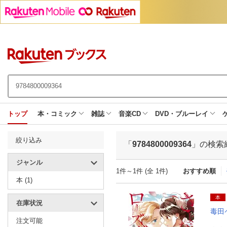
トップ
本・コミック
雑誌
音楽CD
DVD・ブルーレイ
絞り込み
「
9784800009364
」の検索
ジャンル
1件～1件 (全 1件)
おすすめ順
本 (1)
本
在庫状況
毒田
注文可能