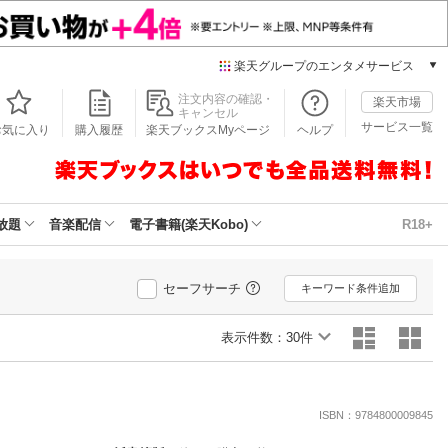
楽天グループのエンタメサービス
本/ゲーム/CD/DVD
注文内容の確認・
楽天市場
キャンセル
楽天ブックス
サービス一覧
お気に入り
購入履歴
楽天ブックスMyページ
ヘルプ
電子書籍
楽天Kobo
雑誌読み放題
楽天マガジン
放題
音楽配信
電子書籍(楽天Kobo)
R18+
音楽配信
楽天ミュージック
動画配信
セーフサーチ
キーワード条件追加
楽天TV
動画配信ガイド
表示件数：
30件
Rakuten PLAY
無料テレビ
Rチャンネル
ISBN：9784800009845
チケット