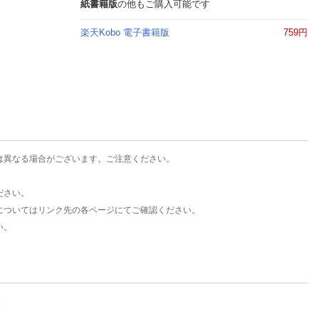
楽天チケット
紙書籍版
の他もご購入可能です
エンタメニュース
楽天Kobo 電子書籍版
759円
推し楽
は異なる場合がございます。ご注意ください。
ださい。
についてはリンク先の各ページにてご確認ください。
い。
。