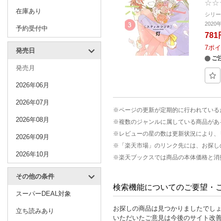
在庫あり
シリ
202
予約受付中
781
7
ポイ
発売日
ご
発売月
2026年06月
2026年07月
※ページの更新が定期的に行われている
2026年08月
※複数のジャンルに属している商品があ
※レビューの星の数は更新状況により、
2026年09月
※「楽天市場」のリンク先には、お探し
2026年10月
※楽天ブックスでは商品の本体価格と消
その他の条件
検索機能についてのご要望・
スーパーDEAL対象
お探しの商品は見つかりましたでし
立ち読みあり
いただいたご意見は今後のサイト改