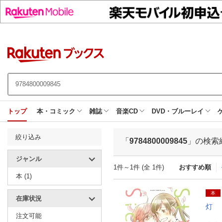
トップ
本・コミック
雑誌
音楽CD
DVD・ブルーレイ
絞り込み
「
9784800009845
」の検索
ジャンル
1件～1件 (全 1件)
おすすめ順
本 (1)
本
在庫状況
灯
注文可能