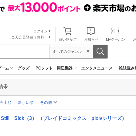
ログイン
楽天会員登録（無料）
買い物かご
お知らせ
Myクーポン
すべてのジャンル
ゲーム
グッズ
PCソフト・周辺機器
エンタメニュース
雑誌読み
結果
売上順
新しい順
その他
Still Sick（3） （ブレイドコミックス pixivシリーズ）