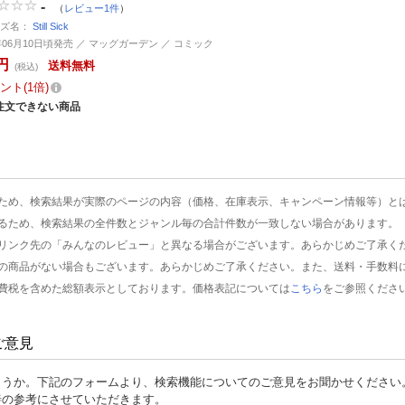
-
（
レビュー1件
）
ーズ名：
Still Sick
0年06月10日頃発売 ／ マッグガーデン ／ コミック
円
送料無料
(税込)
ント
1倍
注文できない商品
ため、検索結果が実際のページの内容（価格、在庫表示、キャンペーン情報等）と
るため、検索結果の全件数とジャンル毎の合計件数が一致しない場合があります。
リンク先の「みんなのレビュー」と異なる場合がございます。あらかじめご了承く
の商品がない場合もございます。あらかじめご了承ください。また、送料・手数料
費税を含めた総額表示としております。価格表記については
こちら
をご参照くださ
ご意見
ょうか。下記のフォームより、検索機能についてのご意見をお聞かせください
善の参考にさせていただきます。