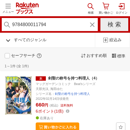
メニュー
すべてのジャンル
絞込み
セーフサーチ
おすすめ順
標準
1～1件 (全 1件)
剣聖の称号を持つ料理人（4）
マッグガーデンコミック Beat’sシリーズ
天那光汰, 海田ゆた
シリーズ名：
剣聖の称号を持つ料理人
2022年02月14日頃発売
660
円
(税込)
送料無料
6
ポイント
1倍
在庫あり