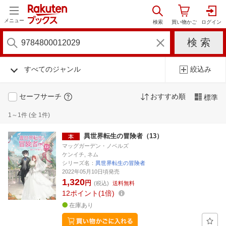
メニュー
すべてのジャンル
絞込み
セーフサーチ
おすすめ順
標準
1～1件 (全 1件)
異世界転生の冒険者（13）
マッグガーデン・ノベルズ
ケンイチ, ネム
シリーズ名：
異世界転生の冒険者
2022年05月10日頃発売
1,320
円
(税込)
送料無料
12
ポイント
1倍
在庫あり