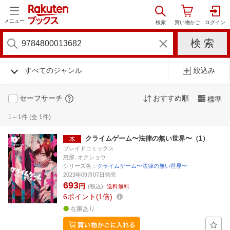
メニュー
すべてのジャンル
絞込み
セーフサーチ
おすすめ順
標準
1～1件 (全 1件)
クライムゲーム〜法律の無い世界〜（1）
ブレイドコミックス
恵那, オクショウ
シリーズ名：
クライムゲーム〜法律の無い世界〜
2023年09月07日発売
693
円
(税込)
送料無料
6
ポイント
1倍
在庫あり