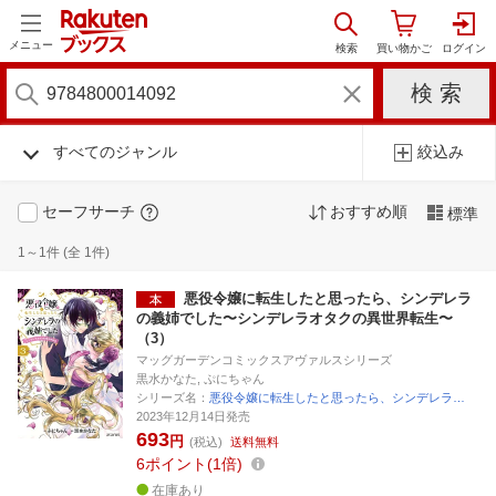
メニュー
すべてのジャンル
絞込み
セーフサーチ
おすすめ順
標準
1～1件 (全 1件)
悪役令嬢に転生したと思ったら、シンデレラ
の義姉でした〜シンデレラオタクの異世界転生〜
（3）
マッグガーデンコミックスアヴァルスシリーズ
黒水かなた, ぷにちゃん
シリーズ名：
悪役令嬢に転生したと思ったら、シンデレラ…
2023年12月14日発売
693
円
(税込)
送料無料
6
ポイント
1倍
在庫あり