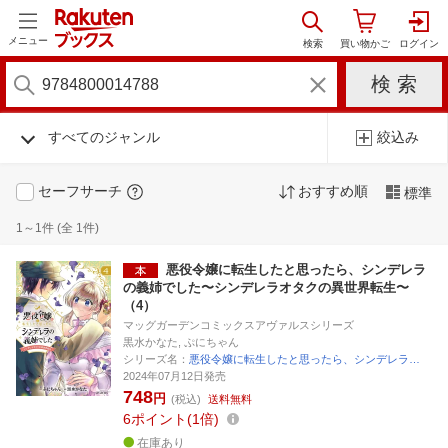
メニュー
すべてのジャンル
絞込み
セーフサーチ
おすすめ順
標準
1～1件 (全 1件)
悪役令嬢に転生したと思ったら、シンデレラ
の義姉でした〜シンデレラオタクの異世界転生〜
（4）
マッグガーデンコミックスアヴァルスシリーズ
黒水かなた, ぷにちゃん
シリーズ名：
悪役令嬢に転生したと思ったら、シンデレラ…
2024年07月12日発売
748
円
(税込)
送料無料
6
ポイント
1倍
在庫あり