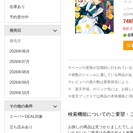
在庫あり
シリ
202
予約受付中
748
6
ポイ
発売日
在
発売月
2026年06月
2026年07月
※ページの更新が定期的に行われている
2026年08月
※複数のジャンルに属している商品があ
※レビューの星の数は更新状況により、
2026年09月
※「楽天市場」のリンク先には、お探し
2026年10月
※楽天ブックスでは商品の本体価格と消
その他の条件
検索機能についてのご要望・
スーパーDEAL対象
立ち読みあり
お探しの商品は見つかりましたでし
いただいたご意見は今後のサイト改