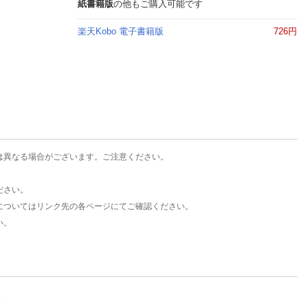
楽天チケット
紙書籍版
の他もご購入可能です
エンタメニュース
楽天Kobo 電子書籍版
726円
推し楽
は異なる場合がございます。ご注意ください。
ださい。
についてはリンク先の各ページにてご確認ください。
い。
。