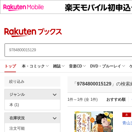
トップ
本・コミック
雑誌
音楽CD
DVD・ブルーレイ
絞り込み
「
9784800015129
」の検索
ジャンル
1件～1件 (全 1件)
おすすめ順
本 (1)
本
在庫状況
青山
注文可能