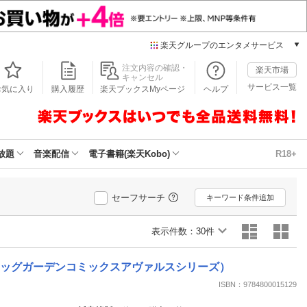
楽天グループのエンタメサービス
本/ゲーム/CD/DVD
注文内容の確認・
楽天市場
キャンセル
楽天ブックス
サービス一覧
お気に入り
購入履歴
楽天ブックスMyページ
ヘルプ
電子書籍
楽天Kobo
雑誌読み放題
楽天マガジン
放題
音楽配信
電子書籍(楽天Kobo)
R18+
音楽配信
楽天ミュージック
動画配信
セーフサーチ
キーワード条件追加
楽天TV
動画配信ガイド
表示件数：
30件
Rakuten PLAY
無料テレビ
マッグガーデンコミックスアヴァルスシリーズ）
Rチャンネル
ISBN：9784800015129
チケット