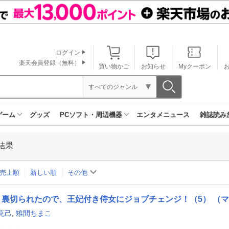
ログイン
楽天会員登録（無料）
買い物かご
お知らせ
Myクーポン
すべてのジャンル
ゲーム
グッズ
PCソフト・周辺機器
エンタメニュース
雑誌読み
結果
売上順
新しい順
その他
裏切られたので、王妃付き侍女にジョブチェンジ！（5） （
克己
,
雉間ちまこ