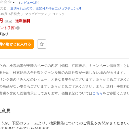
-
（
レビュー1件
）
ーズ名：
裏切られたので、王妃付き侍女にジョブチェンジ!
4年10月15日発売 ／ マッグガーデン ／ コミック
円
送料無料
(税込)
ント
1倍
庫あり
ため、検索結果が実際のページの内容（価格、在庫表示、キャンペーン情報等）と
るため、検索結果の全件数とジャンル毎の合計件数が一致しない場合があります。
リンク先の「みんなのレビュー」と異なる場合がございます。あらかじめご了承く
の商品がない場合もございます。あらかじめご了承ください。また、送料・手数料
費税を含めた総額表示としております。価格表記については
こちら
をご参照くださ
ご意見
ょうか。下記のフォームより、検索機能についてのご意見をお聞かせください
善の参考にさせていただきます。