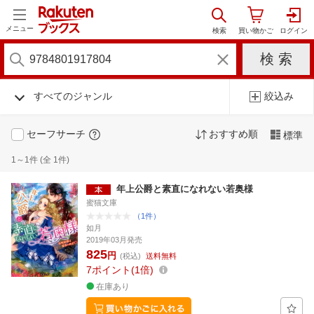
メニュー
すべてのジャンル
絞込み
セーフサーチ
おすすめ順
標準
1～1件 (全 1件)
年上公爵と素直になれない若奥様
蜜猫文庫
（1件）
如月
2019年03月発売
825
円
(税込)
送料無料
7
ポイント
1倍
在庫あり