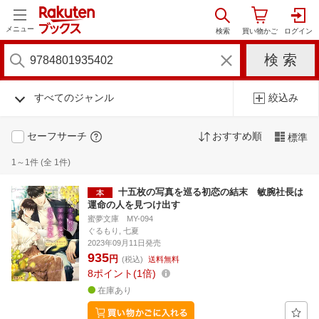
メニュー
すべてのジャンル
絞込み
セーフサーチ
おすすめ順
標準
1～1件 (全 1件)
十五枚の写真を巡る初恋の結末 敏腕社長は
運命の人を見つけ出す
蜜夢文庫 MY-094
ぐるもり, 七夏
2023年09月11日発売
935
円
(税込)
送料無料
8
ポイント
1倍
在庫あり