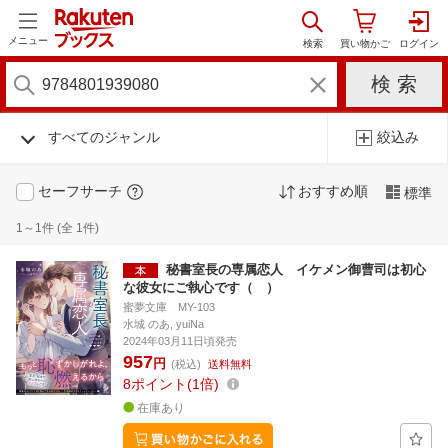
メニュー
すべてのジャンル
絞込み
セーフサーチ
おすすめ順
標準
1～1件 (全 1件)
秘書室長の専属恋人 イケメン御曹司は初心
な彼女にご執心です（ ）
蜜夢文庫 MY-103
水城 のあ, yuiNa
2024年03月11日頃発売
957
円
(税込)
送料無料
8
ポイント
1倍
在庫あり