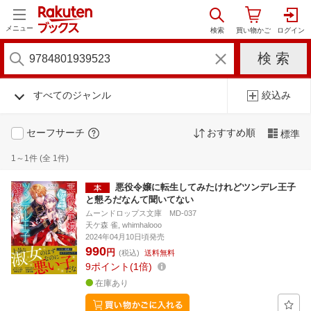
メニュー
すべてのジャンル
絞込み
セーフサーチ
おすすめ順
標準
1～1件 (全 1件)
悪役令嬢に転生してみたけれどツンデレ王子
と懇ろだなんて聞いてない
ムーンドロップス文庫 MD-037
天ケ森 雀, whimhalooo
2024年04月10日頃発売
990
円
(税込)
送料無料
9
ポイント
1倍
在庫あり