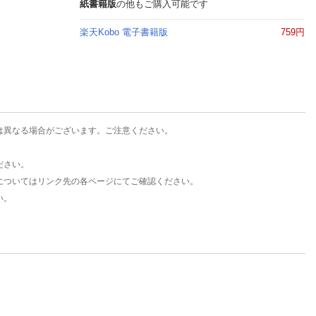
楽天チケット
紙書籍版
の他もご購入可能です
エンタメニュース
楽天Kobo 電子書籍版
759円
推し楽
は異なる場合がございます。ご注意ください。
ださい。
についてはリンク先の各ページにてご確認ください。
い。
。