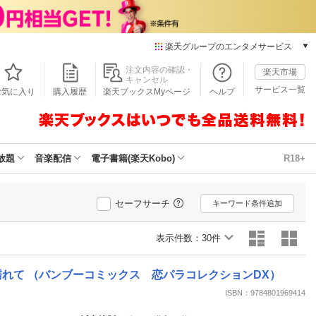
楽天グループのエンタメサービス
本/ゲーム/CD/DVD
注文内容の確認・
楽天市場
キャンセル
楽天ブックス
サービス一覧
お気に入り
購入履歴
楽天ブックスMyページ
ヘルプ
電子書籍
楽天Kobo
雑誌読み放題
楽天マガジン
放題
音楽配信
電子書籍(楽天Kobo)
R18+
音楽配信
楽天ミュージック
動画配信
セーフサーチ
キーワード条件追加
楽天TV
動画配信ガイド
表示件数：
30件
Rakuten PLAY
無料テレビ
れて （バンブーコミックス 恋パラコレクションDX）
Rチャンネル
ISBN：9784801969414
チケット