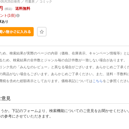
年05月25日発売 ／ 竹書房 ／ コミック
円
送料無料
(税込)
ント
1倍
庫あり
ため、検索結果が実際のページの内容（価格、在庫表示、キャンペーン情報等）と
るため、検索結果の全件数とジャンル毎の合計件数が一致しない場合があります。
リンク先の「みんなのレビュー」と異なる場合がございます。あらかじめご了承く
の商品がない場合もございます。あらかじめご了承ください。また、送料・手数料
費税を含めた総額表示としております。価格表記については
こちら
をご参照くださ
ご意見
ょうか。下記のフォームより、検索機能についてのご意見をお聞かせください
善の参考にさせていただきます。