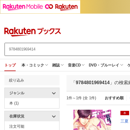
トップ
本・コミック
雑誌
音楽CD
DVD・ブルーレイ
絞り込み
「
9784801969414
」の検索
ジャンル
1件～1件 (全 1件)
おすすめ順
本 (1)
本
在庫状況
三夏
注文可能