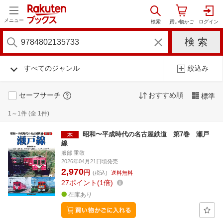
メニュー
すべてのジャンル
絞込み
セーフサーチ
おすすめ順
標準
1～1件 (全 1件)
昭和〜平成時代の名古屋鉄道 第7巻 瀬戸
線
服部 重敬
2026年04月21日頃発売
2,970
円
(税込)
送料無料
27
ポイント
1倍
在庫あり