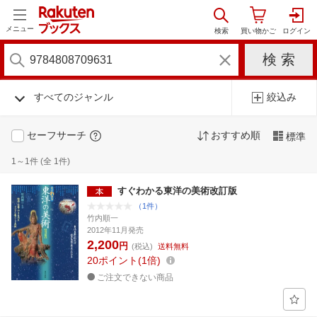
メニュー
すべてのジャンル
絞込み
セーフサーチ
おすすめ順
標準
1～1件 (全 1件)
すぐわかる東洋の美術改訂版
（1件）
竹内順一
2012年11月発売
2,200
円
(税込)
送料無料
20
ポイント
1倍
ご注文できない商品