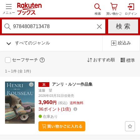
メニュー
すべてのジャンル
絞込み
セーフサーチ
おすすめ順
標準
1～1件 (全 1件)
アンリ・ルソー作品集
遠藤 望
2026年03月31日頃発売
3,960
円
(税込)
送料無料
36
ポイント
1倍
在庫あり