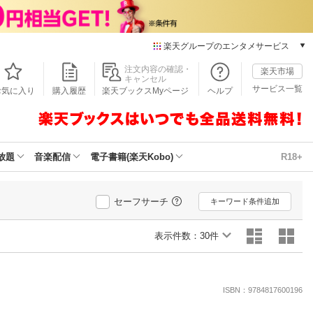
楽天グループのエンタメサービス
本/ゲーム/CD/DVD
注文内容の確認・
楽天市場
キャンセル
楽天ブックス
サービス一覧
お気に入り
購入履歴
楽天ブックスMyページ
ヘルプ
電子書籍
楽天Kobo
雑誌読み放題
楽天マガジン
放題
音楽配信
電子書籍(楽天Kobo)
R18+
音楽配信
楽天ミュージック
動画配信
セーフサーチ
キーワード条件追加
楽天TV
動画配信ガイド
表示件数：
30件
Rakuten PLAY
無料テレビ
Rチャンネル
ISBN：9784817600196
チケット