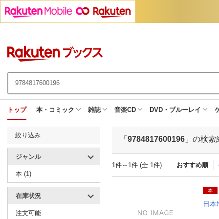
トップ
本・コミック
雑誌
音楽CD
DVD・ブルーレイ
絞り込み
「
9784817600196
」の検索
ジャンル
1件～1件 (全 1件)
おすすめ順
本 (1)
本
在庫状況
日本
注文可能