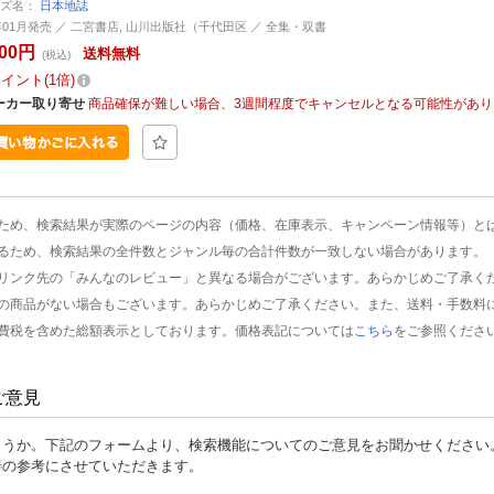
ーズ名：
日本地誌
9年01月発売 ／ 二宮書店, 山川出版社（千代田区 ／ 全集・双書
200円
送料無料
(税込)
ポイント
1倍
ーカー取り寄せ
商品確保が難しい場合、3週間程度でキャンセルとなる可能性があり
ため、検索結果が実際のページの内容（価格、在庫表示、キャンペーン情報等）と
るため、検索結果の全件数とジャンル毎の合計件数が一致しない場合があります。
リンク先の「みんなのレビュー」と異なる場合がございます。あらかじめご了承く
の商品がない場合もございます。あらかじめご了承ください。また、送料・手数料
費税を含めた総額表示としております。価格表記については
こちら
をご参照くださ
ご意見
ょうか。下記のフォームより、検索機能についてのご意見をお聞かせください
善の参考にさせていただきます。