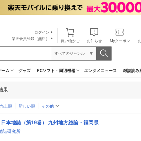
ログイン
楽天会員登録（無料）
買い物かご
お知らせ
Myクーポン
すべてのジャンル
ゲーム
グッズ
PCソフト・周辺機器
エンタメニュース
雑誌読み
結果
売上順
新しい順
その他
日本地誌（第19巻） 九州地方総論・福岡県
地誌研究所