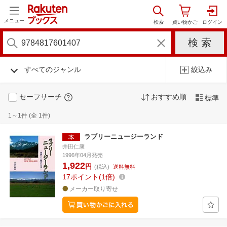
メニュー
すべてのジャンル
絞込み
セーフサーチ
おすすめ順
標準
1～1件 (全 1件)
ラブリーニュージーランド
井田仁康
1996年04月発売
1,922
円
(税込)
送料無料
17
ポイント
1倍
メーカー取り寄せ