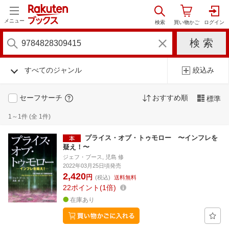
メニュー
すべてのジャンル
絞込み
セーフサーチ
おすすめ順
標準
1～1件 (全 1件)
プライス・オブ・トゥモロー 〜インフレを
疑え！〜
ジェフ・ブース, 児島 修
2022年03月25日頃発売
2,420
円
(税込)
送料無料
22
ポイント
1倍
在庫あり