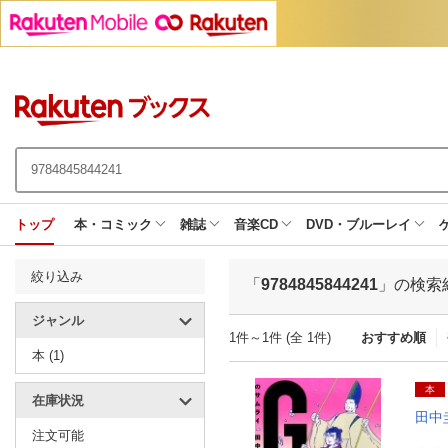
トップ
本・コミック
雑誌
音楽CD
DVD・ブルーレイ
絞り込み
「
9784845844241
」の検索
ジャンル
1件～1件 (全 1件)
おすすめ順
本 (1)
本
在庫状況
田中
注文可能