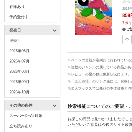
在庫あり
201
858
予約受付中
7
ポイ
ご
発売日
発売月
2026年06月
※ページの更新が定期的に行われている
2026年07月
※複数のジャンルに属している商品があ
2026年08月
※レビューの星の数は更新状況により、
※「楽天市場」のリンク先には、お探し
2026年09月
※楽天ブックスでは商品の本体価格と消
2026年10月
その他の条件
検索機能についてのご要望・
スーパーDEAL対象
お探しの商品は見つかりましたでし
いただいたご意見は今後のサイト改
立ち読みあり