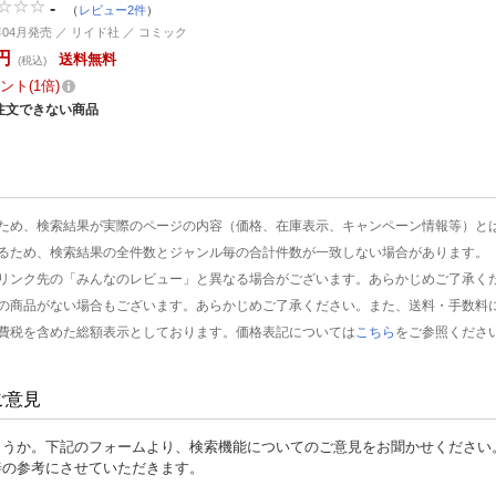
-
（
レビュー2件
）
6年04月発売 ／ リイド社 ／ コミック
円
送料無料
(税込)
ント
1倍
注文できない商品
ため、検索結果が実際のページの内容（価格、在庫表示、キャンペーン情報等）と
るため、検索結果の全件数とジャンル毎の合計件数が一致しない場合があります。
リンク先の「みんなのレビュー」と異なる場合がございます。あらかじめご了承く
の商品がない場合もございます。あらかじめご了承ください。また、送料・手数料
費税を含めた総額表示としております。価格表記については
こちら
をご参照くださ
ご意見
ょうか。下記のフォームより、検索機能についてのご意見をお聞かせください
善の参考にさせていただきます。