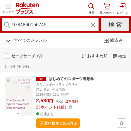
メニュー
すべてのジャンル
絞込み
セーフサーチ
おすすめ順
標準
1～1件 (全 1件)
はじめてのスポーツ運動学
みらいスポーツライブラリー
渡辺 良夫, 松山 尚道
2026年05月15日頃発売
2,530
円
(税込)
送料無料
23
ポイント
1倍
在庫あり