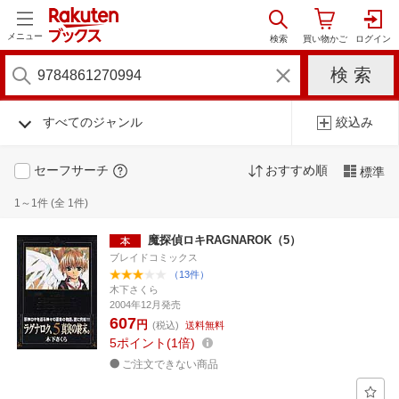
メニュー
すべてのジャンル
絞込み
セーフサーチ
おすすめ順
標準
1～1件 (全 1件)
魔探偵ロキRAGNAROK（5）
ブレイドコミックス
（13件）
木下さくら
2004年12月発売
607
円
(税込)
送料無料
5
ポイント
1倍
ご注文できない商品