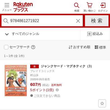
メニュー
すべてのジャンル
絞込み
セーフサーチ
おすすめ順
標準
1～1件 (全 1件)
ジャンクヤード・マグネティク（3）
ブレイドコミックス
村山渉
2005年09月発売
607
円
(税込)
送料無料
5
ポイント
1倍
ご注文できない商品