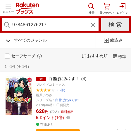
メニュー
すべてのジャンル
絞込み
セーフサーチ
おすすめ順
標準
1～1件 (全 1件)
白雪ぱにみくす！（4）
ブレイドコミックス
（5件）
桐原いづみ
シリーズ名：
白雪ぱにみくす!
2009年04月10日頃発売
628
円
(税込)
送料無料
5
ポイント
1倍
在庫あり