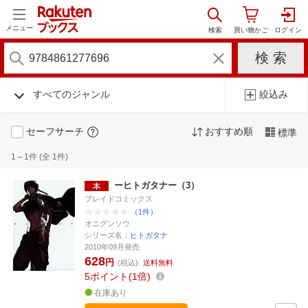
メニュー
すべてのジャンル
絞込み
セーフサーチ
おすすめ順
標準
1～1件 (全 1件)
ーヒトガタナー（3）
ブレイドコミックス
（1件）
オニグンソウ
シリーズ名：
ヒトガタナ
2010年09月発売
628
円
(税込)
送料無料
5
ポイント
1倍
在庫あり